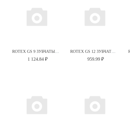
ROTEX GS 9 ЗУБЧАТЫЙ ВЕНЕЦ 80 SH-A-GS СИНИЙ 550091000003 KTR
ROTEX GS 12 ЗУБЧАТЫЙ ВЕНЕЦ 98 SH-A-GS КРАСНЫЙ 550121000002 KTR
1 124.84 ₽
959.99 ₽