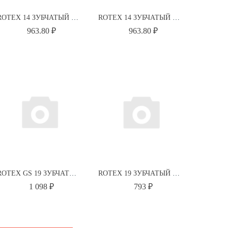
ROTEX 14 ЗУБЧАТЫЙ ВЕНЕЦ 92 SH-A T-PUR ОРАНЖЕВЫЙ 020141000045 KTR
ROTEX 14 ЗУБЧАТЫЙ ВЕНЕЦ 98 SH-A T-PUR ЛИЛОВЫЙ 020141000042 KTR
963.80 ₽
963.80 ₽
ROTEX GS 19 ЗУБЧАТЫЙ ВЕНЕЦ 98 SH-A-GS КРАСНЫЙ 550191000002 KTR
ROTEX 19 ЗУБЧАТЫЙ ВЕНЕЦ 64 SH-D T-PUR СВЕТЛО-ЗЕЛЕНЫЙ 020191000020 KTR
1 098 ₽
793 ₽