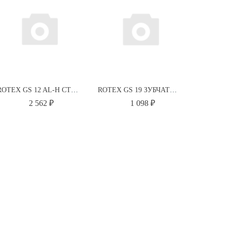
ROTEX GS 12 AL-H СТУПИЦА ЗАЖИМНАЯ 2.0 D=3 ПРЕДВАРИТЕЛЬНОЕ ОТВЕРСТИЕ 550127150350 KTR
ROTEX GS 19 ЗУБЧАТЫЙ ВЕНЕЦ 92 SH-A-GS ЖЕЛТЫЙ 550191000001 KTR
2 562 ₽
1 098 ₽