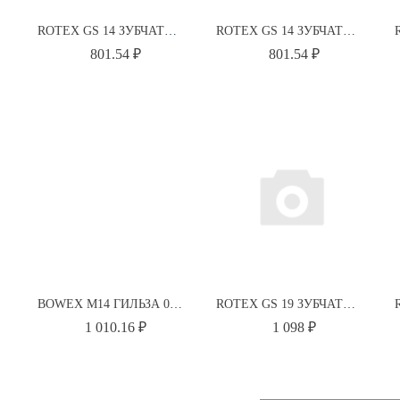
ROTEX GS 14 ЗУБЧАТЫЙ ВЕНЕЦ 98 SH-A-GS КРАСНЫЙ 550141000002 KTR
ROTEX GS 14 ЗУБЧАТЫЙ ВЕНЕЦ 92 SH-A-GS ЖЕЛТЫЙ 550141000001 KTR
801.54 ₽
801.54 ₽
BOWEX M14 ГИЛЬЗА 010141000000 KTR
ROTEX GS 19 ЗУБЧАТЫЙ ВЕНЕЦ 64 SH-D-H-GS ЗЕЛЕНЫЙ 550191000025 KTR
1 010.16 ₽
1 098 ₽