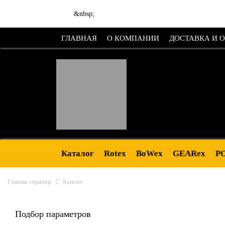
&nbsp;
ГЛАВНАЯ
О КОМПАНИИ
ДОСТАВКА И 
Каталог
Rotex
BoWex
GEARex
P
Главная страница
Каталог
Подбор параметров