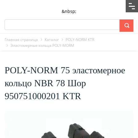
&nbsp;
Главная страница
Каталог
POLY-NORM KTR
Эластомерные кольца POLY-MORM
POLY-NORM 75 эластомерное
кольцо NBR 78 Шор
950751000201 KTR